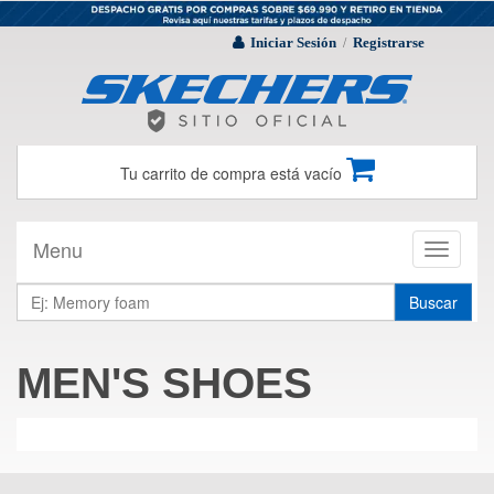
Iniciar Sesión
Registrarse
/
Tu carrito de compra está vacío
Menu
Toggle
navigati
Buscar
MEN'S SHOES