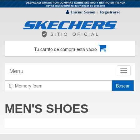
Iniciar Sesión
Registrarse
/
Tu carrito de compra está vacío
Menu
Toggle
navigati
Buscar
MEN'S SHOES