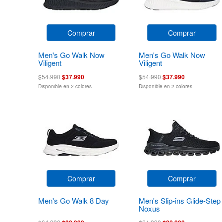
Comprar
Comprar
Men's Go Walk Now
Men's Go Walk Now
Viligent
Viligent
$54.990
$37.990
$54.990
$37.990
Disponible en 2 colores
Disponible en 2 colores
Comprar
Comprar
Men's Go Walk 8 Day
Men's Slip-ins Glide-Step
Noxus