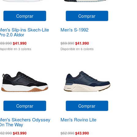
Comprar
Comprar
Men's Slip-ins Skech-Lite
Men's S-1992
Pro 2.0 Aldor
$69.990
$41.990
$69.990
$41.990
isponible en 3 colores
Disponible en 6 colores
Comprar
Comprar
Men's Skechers Odyssey
Men's Rovino Lite
On The Way
$62.990
$43.990
$62.990
$43.990