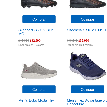
Comprar
Comprar
Skechers SKX_2 Club
Skechers SKX_2 Club T
MG
$49.990
$32.990
$49.990
$32.990
Disponible en 4 colores
Disponible en 4 colores
Comprar
Comprar
Men's Bobs Moda Flex
Men's Flex Advantage 5.
Concourse