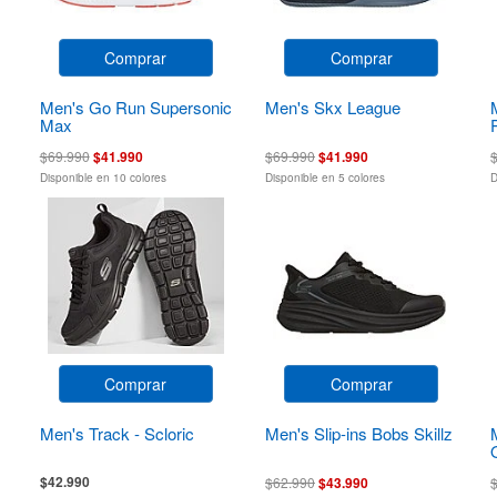
Comprar
Comprar
Men's Go Run Supersonic
Men's Skx League
Max
$69.990
$41.990
$69.990
$41.990
Disponible en 10 colores
Disponible en 5 colores
D
Comprar
Comprar
Men's Track - Scloric
Men's Slip-ins Bobs Skillz
$42.990
$62.990
$43.990