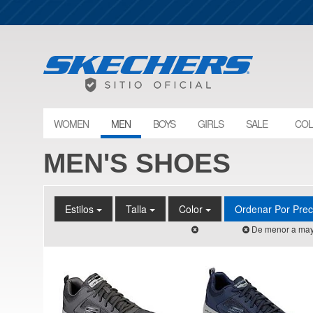
WOMEN
MEN
BOYS
GIRLS
SALE
COL
MEN'S SHOES
Estilos
Talla
Color
Ordenar Por Pre
De menor a may