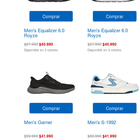
Comprar
Comprar
Men's Equalizer 6.0
Men's Equalizer 6.0
Royze
Royze
$67.990
$40.990
$67.990
$40.990
Disponible en 3 colores
Disponible en 3 colores
Comprar
Comprar
Men's Garner
Men's S-1992
$59.990
$41.990
$69.990
$41.990