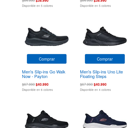
$64.990
$38.990
$64.990
$38.990
Disponible en 5 colores
Disponible en 5 colores
Comprar
Comprar
Men's Slip-ins Go Walk
Men's Slip-ins Uno Lite
Now - Payton
Floating Steps
$67.990
$40.990
$67.990
$40.990
Disponible en 6 colores
Disponible en 4 colores