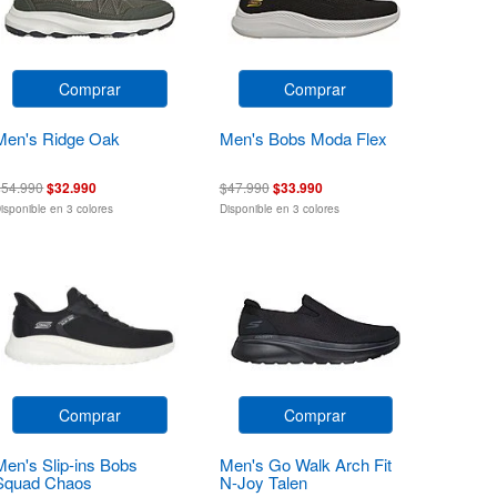
Comprar
Comprar
Men's Ridge Oak
Men's Bobs Moda Flex
$54.990
$32.990
$47.990
$33.990
isponible en 3 colores
Disponible en 3 colores
Comprar
Comprar
Men's Slip-ins Bobs
Men's Go Walk Arch Fit
Squad Chaos
N-Joy Talen