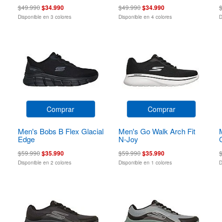
$49.990
$34.990
$49.990
$34.990
Disponible en 3 colores
Disponible en 4 colores
D
Comprar
Comprar
Men's Bobs B Flex Glacial
Men's Go Walk Arch Fit
Edge
N-Joy
$59.990
$35.990
$59.990
$35.990
Disponible en 2 colores
Disponible en 1 colores
D