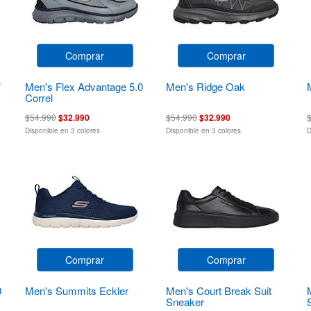
Comprar
Comprar
F
Men's Flex Advantage 5.0
Men's Ridge Oak
Correl
$54.990
$32.990
$54.990
$32.990
Disponible en 3 colores
Disponible en 3 colores
D
Comprar
Comprar
0
Men's Summits Eckler
Men's Court Break Suit
Sneaker