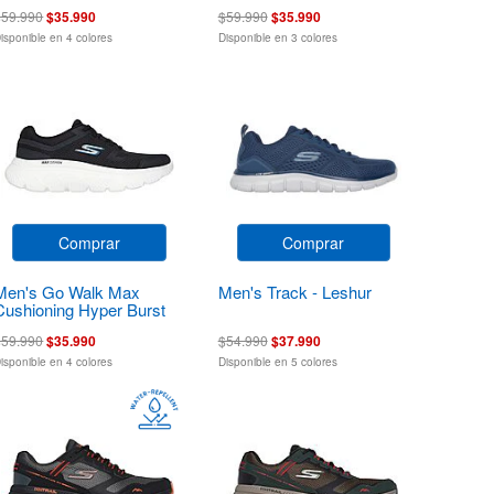
$59.990
$35.990
$59.990
$35.990
isponible en 4 colores
Disponible en 3 colores
Comprar
Comprar
Men's Go Walk Max
Men's Track - Leshur
Cushioning Hyper Burst
$59.990
$35.990
$54.990
$37.990
isponible en 4 colores
Disponible en 5 colores