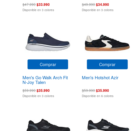
$47.990
$33.990
$49.990
$34.990
Disponible en 3 colores
Disponible en 3 colores
Comprar
Comprar
Men's Go Walk Arch Fit
Men's Hotshot Azir
N-Joy Talen
$59.990
$35.990
$59.990
$35.990
Disponible en 3 colores
Disponible en 6 colores