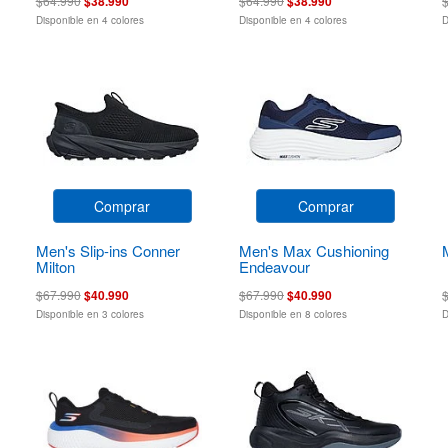
$64.990
$38.990
$64.990
$38.990
Disponible en 4 colores
Disponible en 4 colores
D
Comprar
Comprar
Men's Slip-ins Conner
Men's Max Cushioning
Milton
Endeavour
$67.990
$40.990
$67.990
$40.990
Disponible en 3 colores
Disponible en 8 colores
D