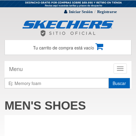
Iniciar Sesión
Registrarse
/
Tu carrito de compra está vacío
Menu
Toggle
navigati
Buscar
MEN'S SHOES