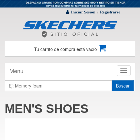
Iniciar Sesión
Registrarse
/
Tu carrito de compra está vacío
Menu
Toggle
navigati
Buscar
MEN'S SHOES