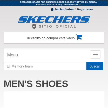
Iniciar Sesión
Registrarse
/
Tu carrito de compra está vacío
Menu
Toggle
navigati
Buscar
MEN'S SHOES