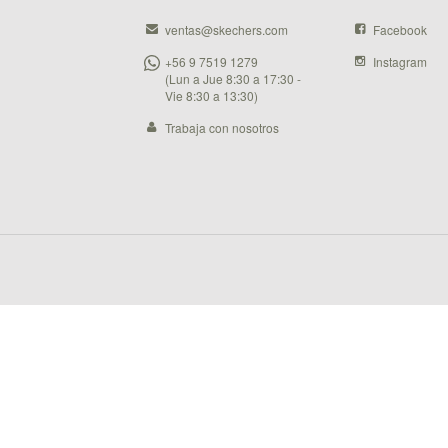
ventas@skechers.com
Facebook
+56 9 7519 1279
Instagram
(Lun a Jue 8:30 a 17:30 -
Vie 8:30 a 13:30)
Trabaja con nosotros