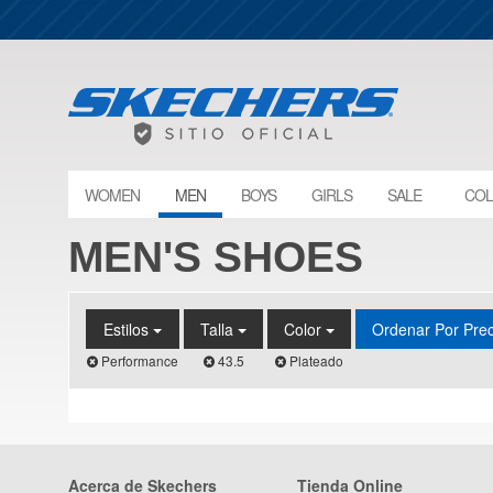
WOMEN
MEN
BOYS
GIRLS
SALE
COL
MEN'S SHOES
Estilos
Talla
Color
Ordenar Por Pre
Performance
43.5
Plateado
Acerca de Skechers
Tienda Online