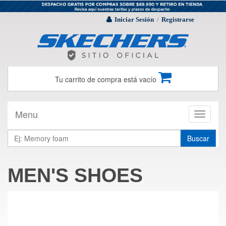
Iniciar Sesión
Registrarse
/
Tu carrito de compra está vacío
Menu
Toggle
navigati
Buscar
MEN'S SHOES