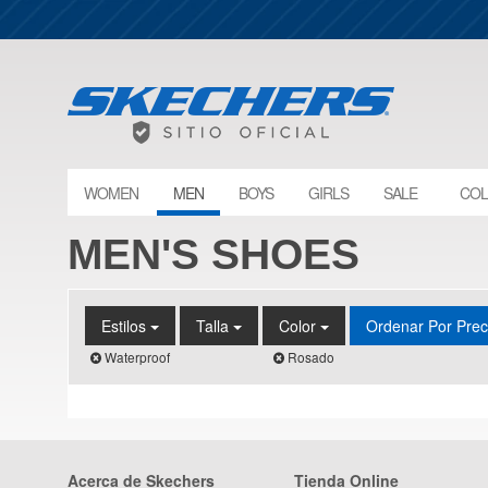
WOMEN
MEN
BOYS
GIRLS
SALE
COL
MEN'S SHOES
Estilos
Talla
Color
Ordenar Por Pre
Waterproof
Rosado
Acerca de Skechers
Tienda Online