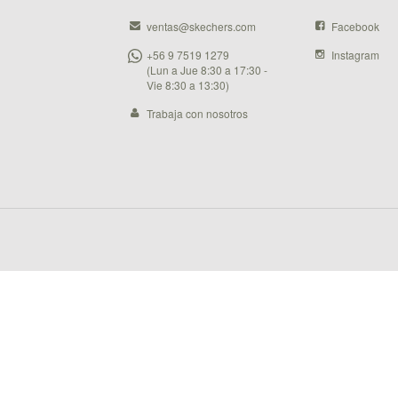
ventas@skechers.com
Facebook
+56 9 7519 1279
Instagram
(Lun a Jue 8:30 a 17:30 -
Vie 8:30 a 13:30)
Trabaja con nosotros