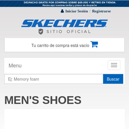
Iniciar Sesión
Registrarse
/
Tu carrito de compra está vacío
Menu
Toggle
navigati
Buscar
MEN'S SHOES