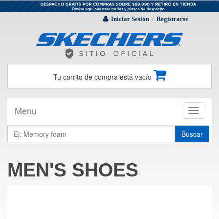
Iniciar Sesión
Registrarse
/
Tu carrito de compra está vacío
Menu
Toggle
navigati
Buscar
MEN'S SHOES