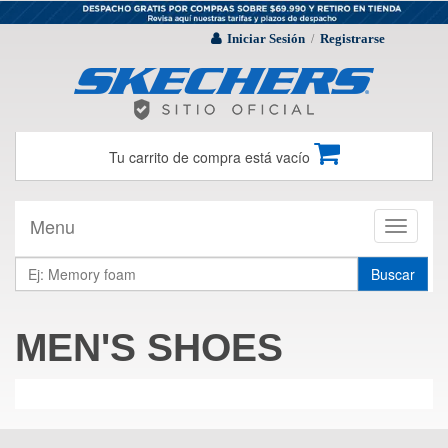
Iniciar Sesión
Registrarse
/
Tu carrito de compra está vacío
Menu
Toggle
navigati
Buscar
MEN'S SHOES