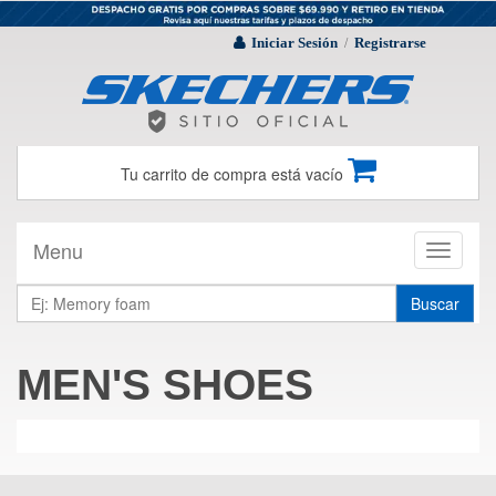
Iniciar Sesión
Registrarse
/
Tu carrito de compra está vacío
Menu
Toggle
navigati
Buscar
MEN'S SHOES