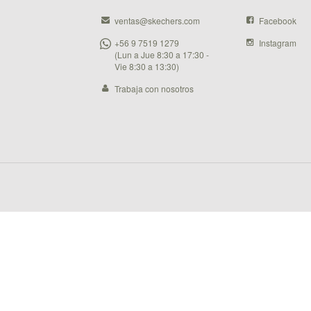
ventas@skechers.com
Facebook
+56 9 7519 1279
Instagram
(Lun a Jue 8:30 a 17:30 -
Vie 8:30 a 13:30)
Trabaja con nosotros