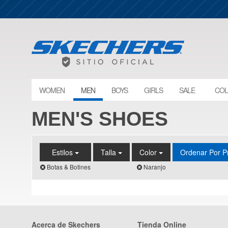
WOMEN
MEN
BOYS
GIRLS
SALE
COL
MEN'S SHOES
Estilos
Talla
Color
Ordenar Por P
Botas & Botines
Naranjo
Acerca de Skechers
Tienda Online