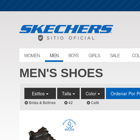
WOMEN
MEN
BOYS
GIRLS
SALE
COL
MEN'S SHOES
Estilos
Talla
Color
Ordenar Por P
Botas & Botines
42
Café