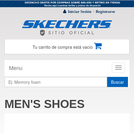
Iniciar Sesión
Registrarse
/
Tu carrito de compra está vacío
Menu
Toggle
navigati
Buscar
MEN'S SHOES