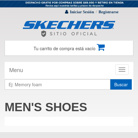
Iniciar Sesión
Registrarse
/
Tu carrito de compra está vacío
Menu
Toggle
navigati
Buscar
MEN'S SHOES