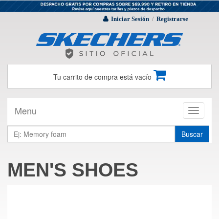
Iniciar Sesión
Registrarse
/
Tu carrito de compra está vacío
Menu
Toggle
navigati
Buscar
MEN'S SHOES