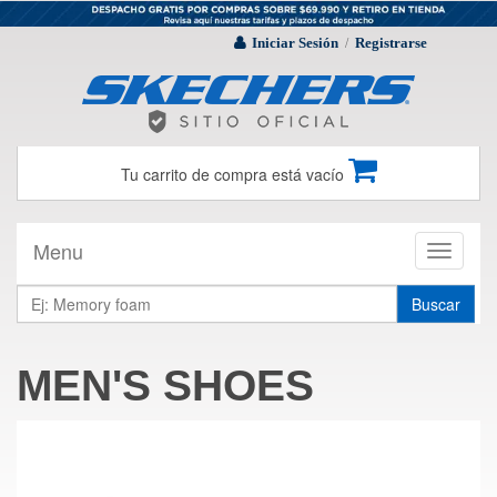
Iniciar Sesión
Registrarse
/
Tu carrito de compra está vacío
Menu
Toggle
navigati
Buscar
MEN'S SHOES