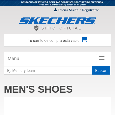
Iniciar Sesión
Registrarse
/
Tu carrito de compra está vacío
Menu
Toggle
navigati
Buscar
MEN'S SHOES