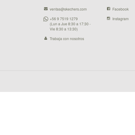
ventas@skechers.com
Facebook
+56 9 7519 1279
Instagram
(Lun a Jue 8:30 a 17:30 -
Vie 8:30 a 13:30)
Trabaja con nosotros