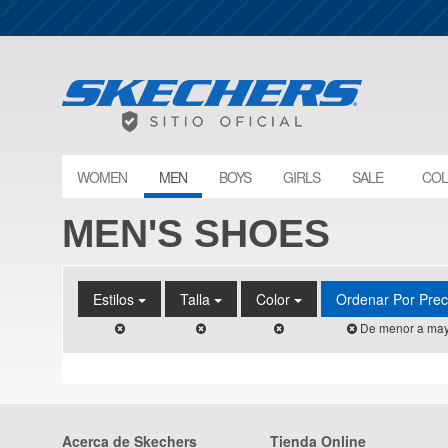
WOMEN
MEN
BOYS
GIRLS
SALE
COL
MEN'S SHOES
Estilos
Talla
Color
Ordenar Por Pre
De menor a may
Acerca de Skechers
Tienda Online