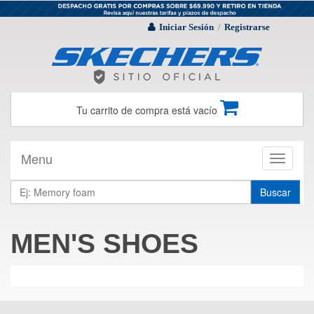
Iniciar Sesión
Registrarse
/
Tu carrito de compra está vacío
Menu
Toggle
navigati
Buscar
MEN'S SHOES