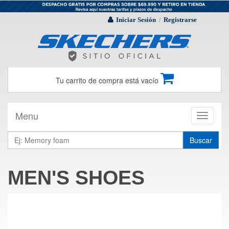
Iniciar Sesión
Registrarse
/
Tu carrito de compra está vacío
Menu
Toggle
navigati
Buscar
MEN'S SHOES