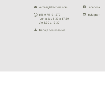
ventas@skechers.com
Facebook
+56 9 7519 1279
Instagram
(Lun a Jue 8:30 a 17:30 -
Vie 8:30 a 13:30)
Trabaja con nosotros