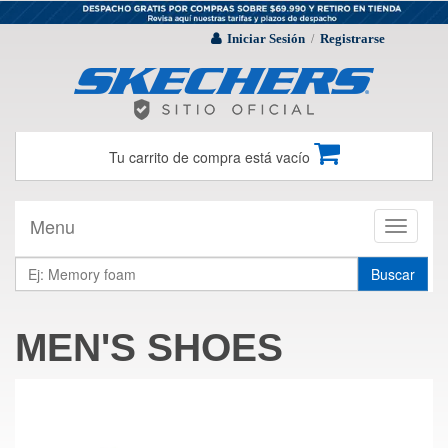
Iniciar Sesión
Registrarse
/
Tu carrito de compra está vacío
Menu
Toggle
navigati
Buscar
MEN'S SHOES