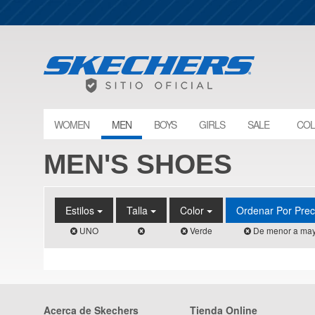
WOMEN
MEN
BOYS
GIRLS
SALE
COL
MEN'S SHOES
Estilos
Talla
Color
Ordenar Por Pre
UNO
Verde
De menor a may
Acerca de Skechers
Tienda Online