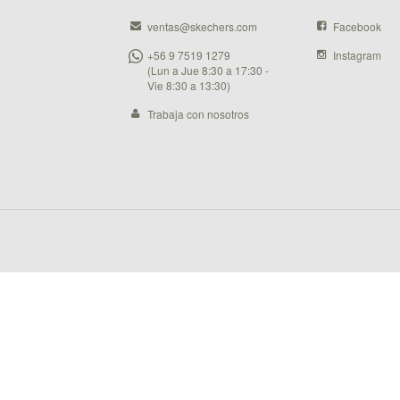
ventas@skechers.com
Facebook
+56 9 7519 1279
Instagram
(Lun a Jue 8:30 a 17:30 -
Vie 8:30 a 13:30)
Trabaja con nosotros