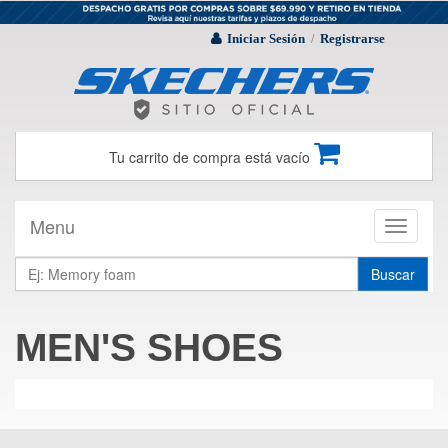
Iniciar Sesión
Registrarse
/
Tu carrito de compra está vacío
Menu
Toggle
navigati
Buscar
MEN'S SHOES