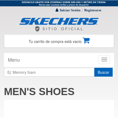
Iniciar Sesión
Registrarse
/
Tu carrito de compra está vacío
Menu
Toggle
navigati
Buscar
MEN'S SHOES