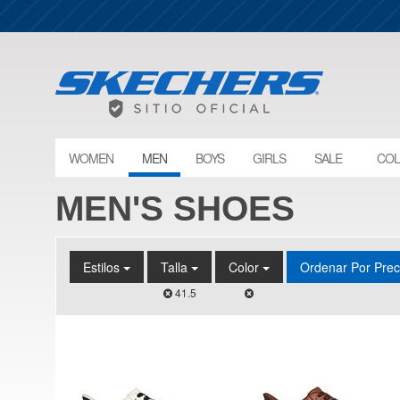
WOMEN
MEN
BOYS
GIRLS
SALE
COL
MEN'S SHOES
Estilos
Talla
Color
Ordenar Por Pre
41.5