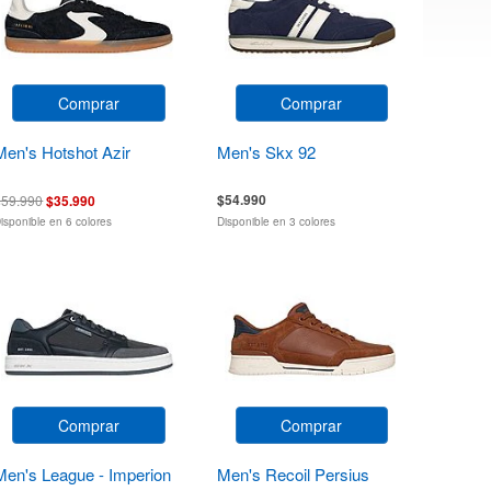
Comprar
Comprar
Men's Hotshot Azir
Men's Skx 92
$54.990
$59.990
$35.990
isponible en 6 colores
Disponible en 3 colores
Comprar
Comprar
Men's League - Imperion
Men's Recoil Persius