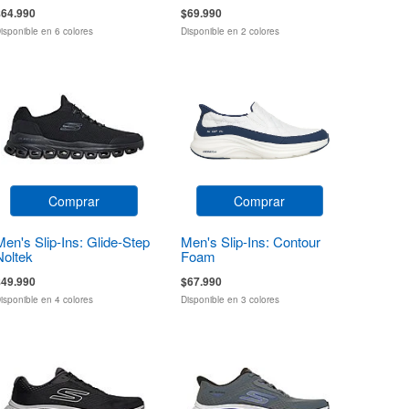
$64.990
$69.990
isponible en 6 colores
Disponible en 2 colores
Comprar
Comprar
Men's Slip-Ins: Glide-Step
Men's Slip-Ins: Contour
Noltek
Foam
$49.990
$67.990
isponible en 4 colores
Disponible en 3 colores