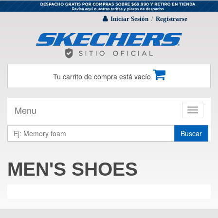
Iniciar Sesión
Registrarse
/
Tu carrito de compra está vacío
Menu
Toggle
navigati
Buscar
MEN'S SHOES