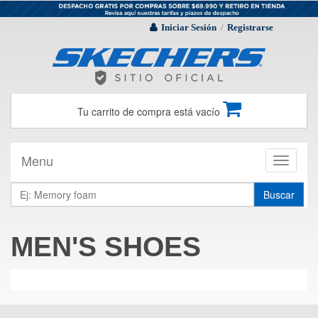
Iniciar Sesión
Registrarse
/
Tu carrito de compra está vacío
Menu
Toggle
navigati
Buscar
MEN'S SHOES