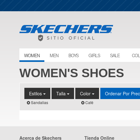
WOMEN
MEN
BOYS
GIRLS
SALE
COL
WOMEN'S SHOES
Estilos
Talla
Color
Ordenar Por Pre
Sandalias
Café
Acerca de Skechers
Tienda Online