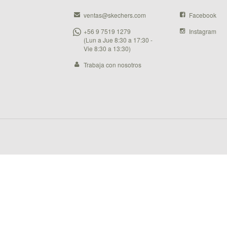
ventas@skechers.com
Facebook
+56 9 7519 1279
Instagram
(Lun a Jue 8:30 a 17:30 -
Vie 8:30 a 13:30)
Trabaja con nosotros