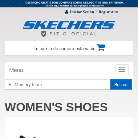
Iniciar Sesión
Registrarse
/
Tu carrito de compra está vacío
Menu
Toggle
navigati
Buscar
WOMEN'S SHOES