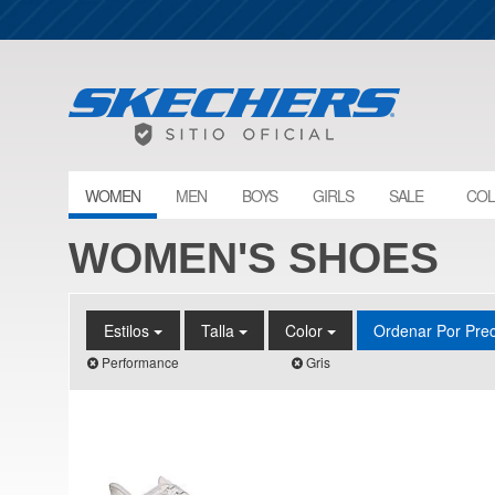
WOMEN
MEN
BOYS
GIRLS
SALE
COL
WOMEN'S SHOES
Estilos
Talla
Color
Ordenar Por Pre
Performance
Gris