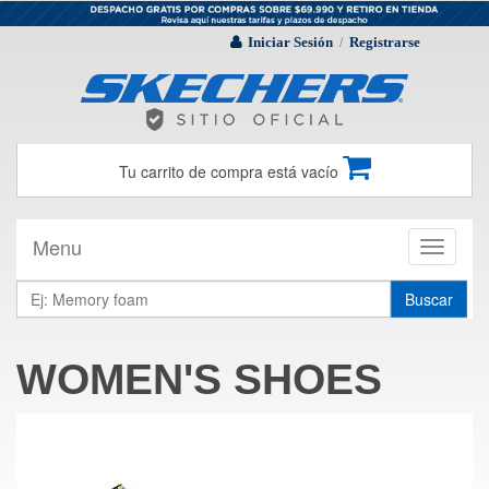
Iniciar Sesión
Registrarse
/
Tu carrito de compra está vacío
Menu
Toggle
navigati
Buscar
WOMEN'S SHOES