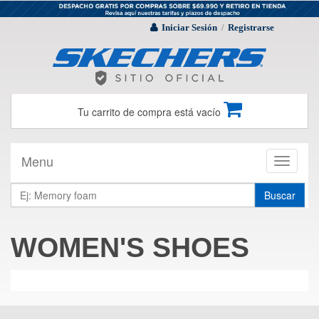
Iniciar Sesión
Registrarse
/
Tu carrito de compra está vacío
Menu
Toggle
navigati
Buscar
WOMEN'S SHOES