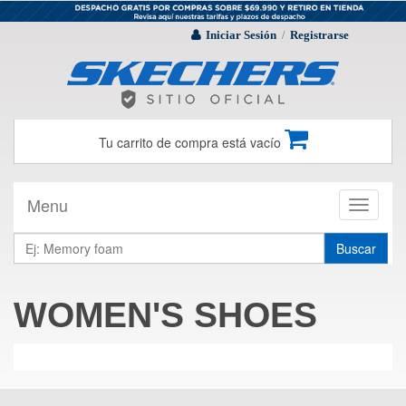
Iniciar Sesión
Registrarse
/
Tu carrito de compra está vacío
Menu
Toggle
navigati
Buscar
WOMEN'S SHOES