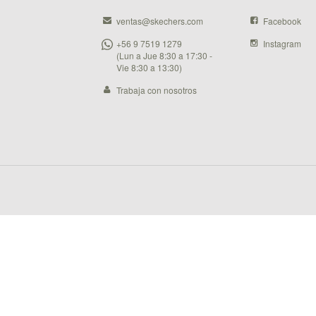
ventas@skechers.com
Facebook
+56 9 7519 1279
Instagram
(Lun a Jue 8:30 a 17:30 -
Vie 8:30 a 13:30)
Trabaja con nosotros