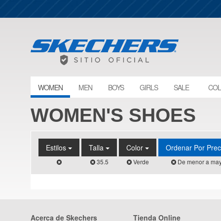
WOMEN
MEN
BOYS
GIRLS
SALE
COL
WOMEN'S SHOES
Estilos
Talla
Color
Ordenar Por Pre
35.5
Verde
De menor a may
Acerca de Skechers
Tienda Online