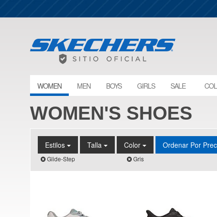
WOMEN
MEN
BOYS
GIRLS
SALE
COL
WOMEN'S SHOES
Estilos
Talla
Color
Ordenar Por Pre
Glide-Step
Gris