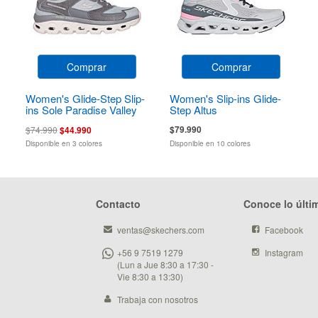
Comprar
Comprar
Women's Glide-Step Slip-
Women's Slip-ins Glide-
ins Sole Paradise Valley
Step Altus
$79.990
$74.990
$44.990
Disponible en 3 colores
Disponible en 10 colores
Contacto
Conoce lo últi
ventas@skechers.com
Facebook
+56 9 7519 1279
Instagram
(Lun a Jue 8:30 a 17:30 -
Vie 8:30 a 13:30)
Trabaja con nosotros