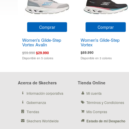
Comprar
Comprar
Women's Glide-Step
Women's Glide-Step
Vortex Avalin
Vortex
$69.990
$59.990
$29.990
Disponible en 5 colores
Disponible en 3 colores
Acerca de Skechers
Tienda Online
Información corporativa
Mi cuenta
Gobernanza
Términos y Condiciones
Tiendas
Mis Compras
Skechers Worldwide
Estado de mi Despacho