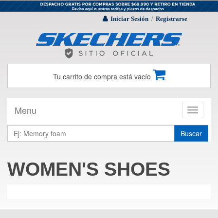
Iniciar Sesión
Registrarse
/
Tu carrito de compra está vacío
Menu
Toggle
navigati
Buscar
WOMEN'S SHOES