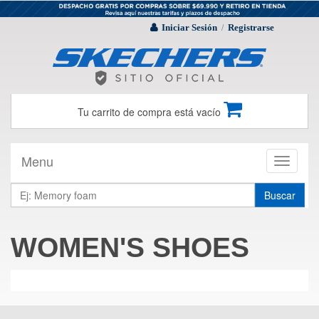
Iniciar Sesión
Registrarse
/
Tu carrito de compra está vacío
Menu
Toggle
navigati
Buscar
WOMEN'S SHOES