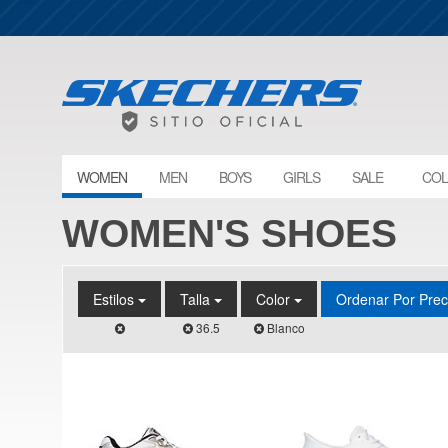
WOMEN
MEN
BOYS
GIRLS
SALE
COL
WOMEN'S SHOES
Estilos
Talla
Color
Ordenar Por Pre
36.5
Blanco