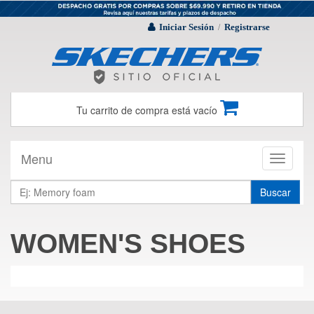
Iniciar Sesión
Registrarse
/
Tu carrito de compra está vacío
Menu
Toggle
navigati
Buscar
WOMEN'S SHOES