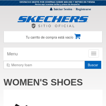
Iniciar Sesión
Registrarse
/
Tu carrito de compra está vacío
Menu
Toggle
navigati
Buscar
WOMEN'S SHOES