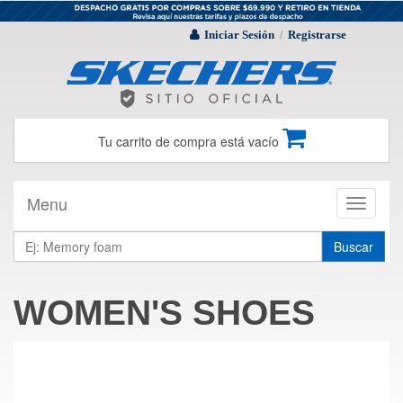
Iniciar Sesión
Registrarse
/
Tu carrito de compra está vacío
Menu
Toggle
navigati
Buscar
WOMEN'S SHOES