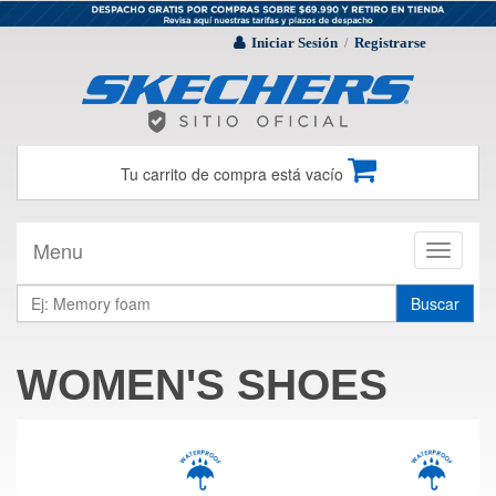
Iniciar Sesión
Registrarse
/
Tu carrito de compra está vacío
Menu
Toggle
navigati
Buscar
WOMEN'S SHOES