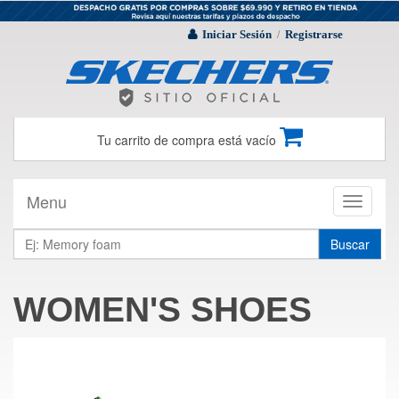
Iniciar Sesión
Registrarse
/
Tu carrito de compra está vacío
Menu
Toggle
navigati
Buscar
WOMEN'S SHOES