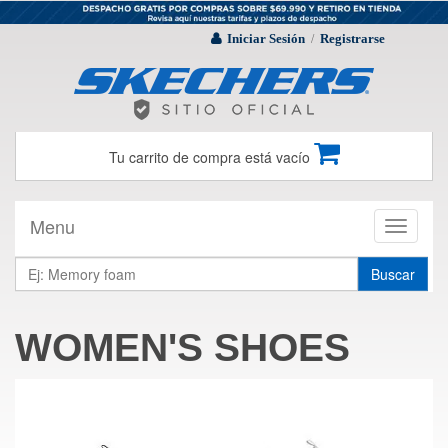
Iniciar Sesión
Registrarse
/
Tu carrito de compra está vacío
Menu
Toggle
navigati
Buscar
WOMEN'S SHOES