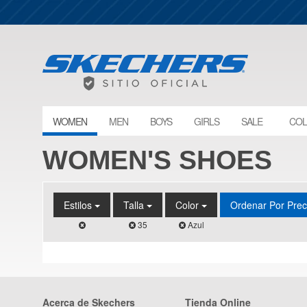
WOMEN
MEN
BOYS
GIRLS
SALE
COL
WOMEN'S SHOES
Estilos
Talla
Color
Ordenar Por Pre
35
Azul
Acerca de Skechers
Tienda Online