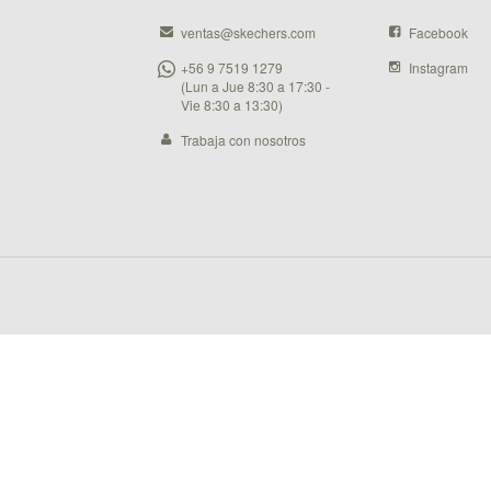
ventas@skechers.com
Facebook
+56 9 7519 1279
Instagram
(Lun a Jue 8:30 a 17:30 -
Vie 8:30 a 13:30)
Trabaja con nosotros