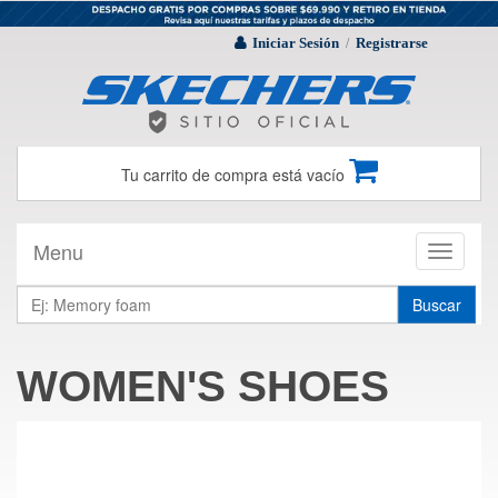
Iniciar Sesión
Registrarse
/
Tu carrito de compra está vacío
Menu
Toggle
navigati
Buscar
WOMEN'S SHOES